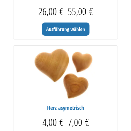
Preisspanne: 26,00 € b
26,00
€
55,00
€
–
Ausführung wählen
Herz asymetrisch
Preisspanne: 4,00 € bis 
4,00
€
7,00
€
–