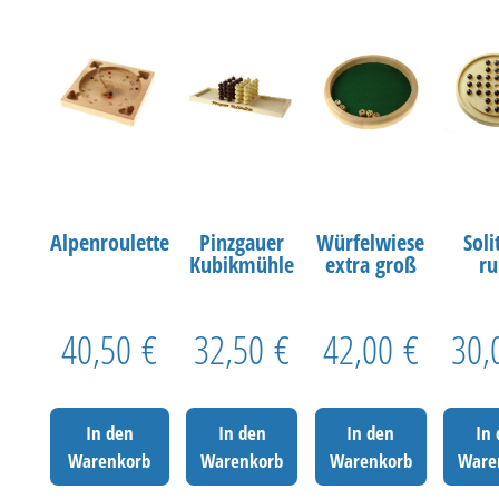
Alpenroulette
Pinzgauer
Würfelwiese
Soli
Kubikmühle
extra groß
r
40,50
€
32,50
€
42,00
€
30
In den
In den
In den
In
Warenkorb
Warenkorb
Warenkorb
Ware