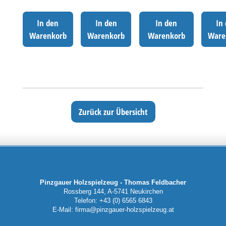
In den
In den
In den
In
Warenkorb
Warenkorb
Warenkorb
Ware
Zurück zur Übersicht
Pinzgauer Holzspielzeug - Thomas Feldbacher
Rossberg 144, A-5741 Neukirchen
Telefon: +43 (0) 6565 6843
E-Mail:
firma@pinzgauer-holzspielzeug.at