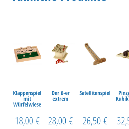
Klappenspiel
Der 6-er
Satellitenspiel
Pinz
mit
extrem
Kubi
Würfelwiese
18,00
€
28,00
€
26,50
€
32