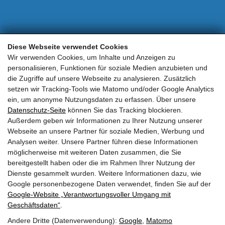
Mein Konto
Diese Webseite verwendet Cookies
Wir verwenden Cookies, um Inhalte und Anzeigen zu
Zahlungsarten
personalisieren, Funktionen für soziale Medien anzubieten und
die Zugriffe auf unsere Webseite zu analysieren. Zusätzlich
setzen wir Tracking-Tools wie Matomo und/oder Google Analytics
Versandkosten
ein, um anonyme Nutzungsdaten zu erfassen. Über unsere
Datenschutz-Seite
können Sie das Tracking blockieren.
Widerrufsbelehrung
Außerdem geben wir Informationen zu Ihrer Nutzung unserer
Webseite an unsere Partner für soziale Medien, Werbung und
AGB
Analysen weiter. Unsere Partner führen diese Informationen
möglicherweise mit weiteren Daten zusammen, die Sie
Impressum & Datenschutzerklärung
bereitgestellt haben oder die im Rahmen Ihrer Nutzung der
Dienste gesammelt wurden. Weitere Informationen dazu, wie
Google personenbezogene Daten verwendet, finden Sie auf der
Neue Öffnungszeiten
Google‑Website „Verantwortungsvoller Umgang mit
bei unserem Geschäft
Geschäftsdaten“
.
in Neukirchen:
Dienstag bis Freitag:
Andere Dritte (Datenverwendung):
Google
,
Matomo